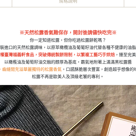
規格說明
※天然松露香氣難保存，
開封後請儘快吃完※
你一定知道松露，但你吃過松露餅乾嗎？
裝進口的天然松露調味，以原萃橄欖油及葡葡籽油代替各種不健康的油脂
權臺灣福義軒食品，突破傳統製餅限制，以繁複工藝巧手烘焙
，臻至完美
以橄㰖油及葡萄籽油交融的醇厚為基底，霸氣地附著上滿滿黑松露醬
，齒縫間充溢華麗獨特的松露香氣
，口感酥脆層次豐富，創造超乎想像的
松露不再是歐美人及頂級老饕的專利。