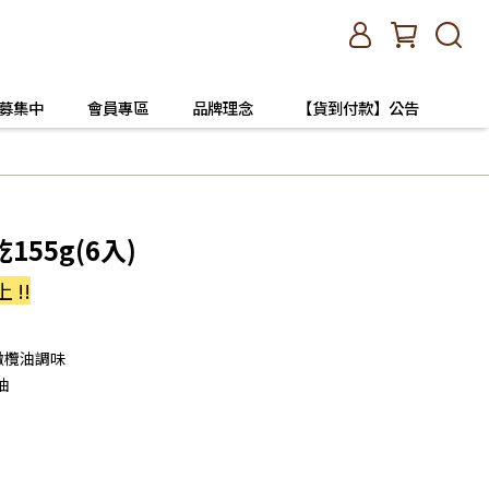
友募集中
會員專區
品牌理念
【貨到付款】公告
55g(6入)
!!
橄欖油調味
油