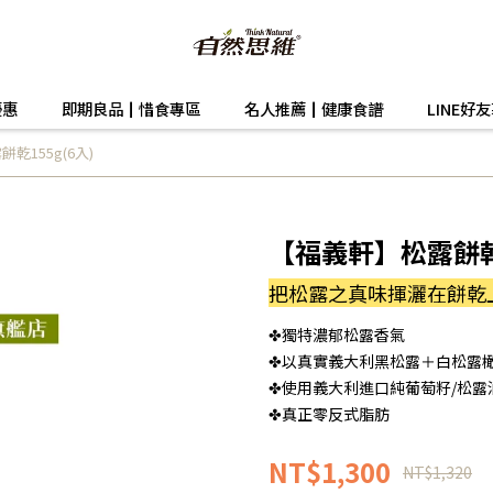
優惠
即期良品┃惜食專區
名人推薦┃健康食譜
LINE好
乾155g(6入)
【福義軒】松露餅乾1
把松露之真味揮灑在餅乾上 
✤獨特濃郁松露香氣
✤以真實義大利黑松露＋白松露
✤使用義大利進口純葡萄籽/松露
✤真正零反式脂肪
NT$1,300
NT$1,320