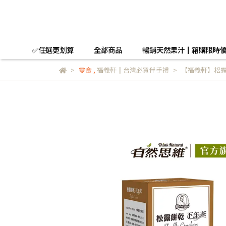
✅任選更划算
全部商品
暢銷天然果汁┃箱購限時
零食
,
福義軒┃台灣必買伴手禮
【福義軒】松露餅